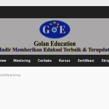
view
Mentoring
Ceritaku
Kursus
Sertifikasi
Skri
Sertifikat bnsp