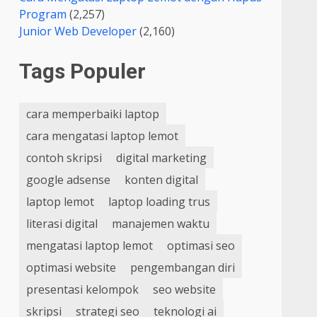
Program
(2,257)
Junior Web Developer
(2,160)
Tags Populer
cara memperbaiki laptop
cara mengatasi laptop lemot
contoh skripsi
digital marketing
google adsense
konten digital
laptop lemot
laptop loading trus
literasi digital
manajemen waktu
mengatasi laptop lemot
optimasi seo
optimasi website
pengembangan diri
presentasi kelompok
seo website
skripsi
strategi seo
teknologi ai