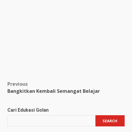
Post
Previous
Bangkitkan Kembali Semangat Belajar
navigation
Cari Edukasi Golan
SEARCH