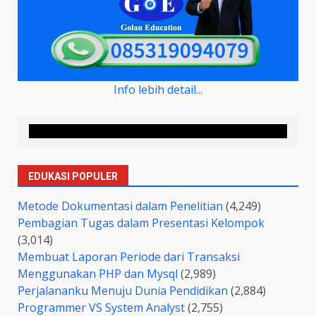
Info lebih detail...
EDUKASI POPULER
Metode Dokumentasi dalam Penelitian
(4,249)
Pembagian Tugas dalam Presentasi Kelompok
(3,014)
Membuat Laporan Periode dari Transaksi
Menggunakan PHP dan Mysql
(2,989)
Perjalananku Menuju Dunia Pendidikan
(2,884)
Programmer VS System Analyst
(2,755)