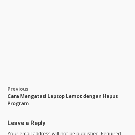
Post
Previous
Cara Mengatasi Laptop Lemot dengan Hapus
navigation
Program
Leave a Reply
Your email address will not be published.
Required