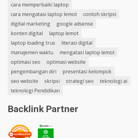
cara memperbaiki laptop
cara mengatasi laptop lemot
contoh skripsi
digital marketing
google adsense
konten digital
laptop lemot
laptop loading trus
literasi digital
manajemen waktu
mengatasi laptop lemot
optimasi seo
optimasi website
pengembangan diri
presentasi kelompok
seo website
skripsi
strategi seo
teknologi ai
teknologi Pendidikan
Backlink Partner