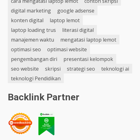
cara mengatasi laptop lemot
contoh skripsi
digital marketing
google adsense
konten digital
laptop lemot
laptop loading trus
literasi digital
manajemen waktu
mengatasi laptop lemot
optimasi seo
optimasi website
pengembangan diri
presentasi kelompok
seo website
skripsi
strategi seo
teknologi ai
teknologi Pendidikan
Backlink Partner