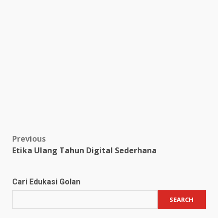
Post
Previous
Etika Ulang Tahun Digital Sederhana
navigation
Cari Edukasi Golan
SEARCH