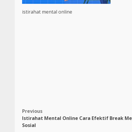
istirahat mental online
Post
Previous
Istirahat Mental Online Cara Efektif Break M
navigation
Sosial