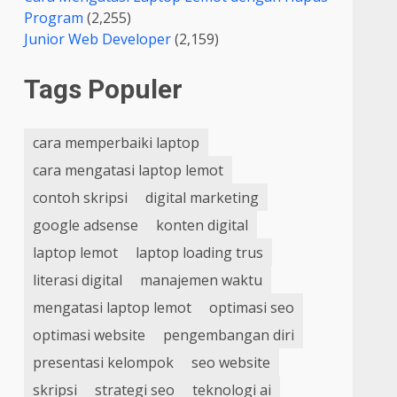
Program
(2,255)
Junior Web Developer
(2,159)
Tags Populer
cara memperbaiki laptop
cara mengatasi laptop lemot
contoh skripsi
digital marketing
google adsense
konten digital
laptop lemot
laptop loading trus
literasi digital
manajemen waktu
mengatasi laptop lemot
optimasi seo
optimasi website
pengembangan diri
presentasi kelompok
seo website
skripsi
strategi seo
teknologi ai