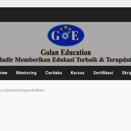
view
Mentoring
Ceritaku
Kursus
Sertifikasi
Skri
sa advertorial pendidikan