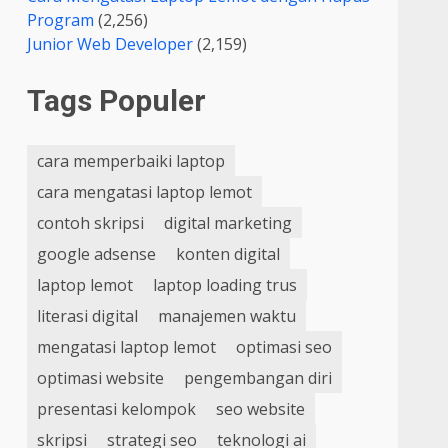
Program
(2,256)
Junior Web Developer
(2,159)
Tags Populer
cara memperbaiki laptop
cara mengatasi laptop lemot
contoh skripsi
digital marketing
google adsense
konten digital
laptop lemot
laptop loading trus
literasi digital
manajemen waktu
mengatasi laptop lemot
optimasi seo
optimasi website
pengembangan diri
presentasi kelompok
seo website
skripsi
strategi seo
teknologi ai