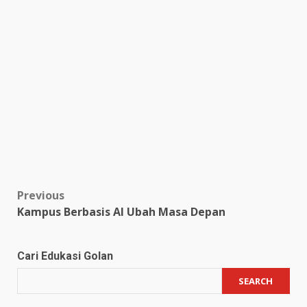
Post
Previous
Kampus Berbasis AI Ubah Masa Depan
navigation
Cari Edukasi Golan
SEARCH