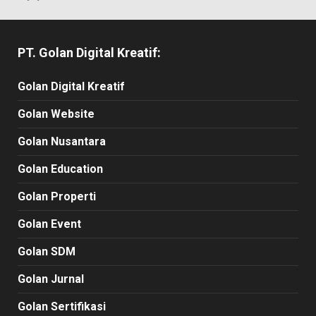
PT. Golan Digital Kreatif:
Golan Digital Kreatif
Golan Website
Golan Nusantara
Golan Education
Golan Properti
Golan Event
Golan SDM
Golan Jurnal
Golan Sertifikasi