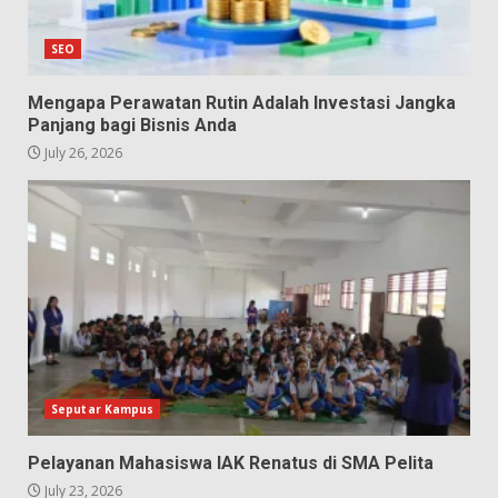
SEO
Mengapa Perawatan Rutin Adalah Investasi Jangka
Panjang bagi Bisnis Anda
July 26, 2026
Seputar Kampus
Pelayanan Mahasiswa IAK Renatus di SMA Pelita
July 23, 2026