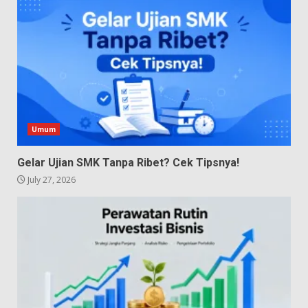
Umum
Gelar Ujian SMK Tanpa Ribet? Cek Tipsnya!
July 27, 2026