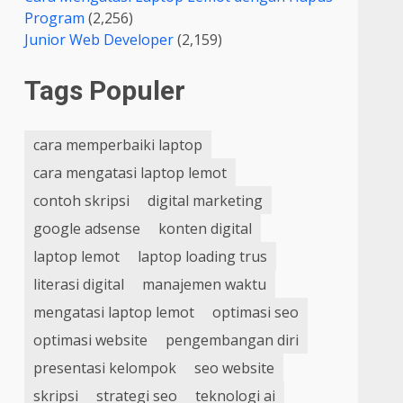
Program
(2,256)
Junior Web Developer
(2,159)
Tags Populer
cara memperbaiki laptop
cara mengatasi laptop lemot
contoh skripsi
digital marketing
google adsense
konten digital
laptop lemot
laptop loading trus
literasi digital
manajemen waktu
mengatasi laptop lemot
optimasi seo
optimasi website
pengembangan diri
presentasi kelompok
seo website
skripsi
strategi seo
teknologi ai