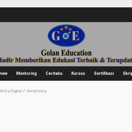
view
Mentoring
Ceritaku
Kursus
Sertifikasi
Skri
 Era Digital
minat baca