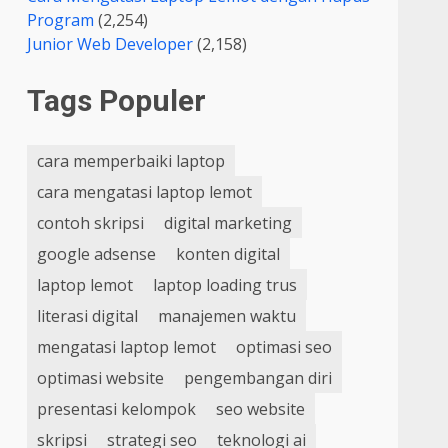
Program
(2,254)
Junior Web Developer
(2,158)
Tags Populer
cara memperbaiki laptop
cara mengatasi laptop lemot
contoh skripsi
digital marketing
google adsense
konten digital
laptop lemot
laptop loading trus
literasi digital
manajemen waktu
mengatasi laptop lemot
optimasi seo
optimasi website
pengembangan diri
presentasi kelompok
seo website
skripsi
strategi seo
teknologi ai