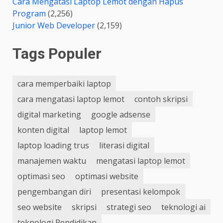
Cara Mengatasi Laptop Lemot dengan Hapus
Program
(2,256)
Junior Web Developer
(2,159)
Tags Populer
cara memperbaiki laptop
cara mengatasi laptop lemot
contoh skripsi
digital marketing
google adsense
konten digital
laptop lemot
laptop loading trus
literasi digital
manajemen waktu
mengatasi laptop lemot
optimasi seo
optimasi website
pengembangan diri
presentasi kelompok
seo website
skripsi
strategi seo
teknologi ai
teknologi Pendidikan