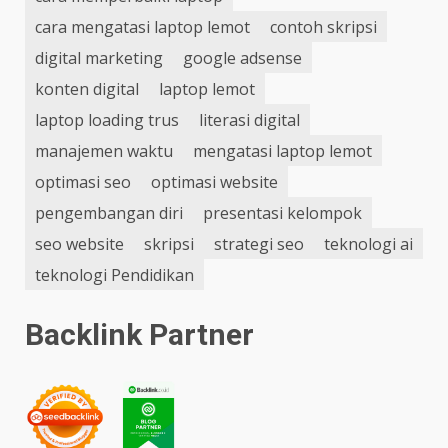
cara mengatasi laptop lemot
contoh skripsi
digital marketing
google adsense
konten digital
laptop lemot
laptop loading trus
literasi digital
manajemen waktu
mengatasi laptop lemot
optimasi seo
optimasi website
pengembangan diri
presentasi kelompok
seo website
skripsi
strategi seo
teknologi ai
teknologi Pendidikan
Backlink Partner