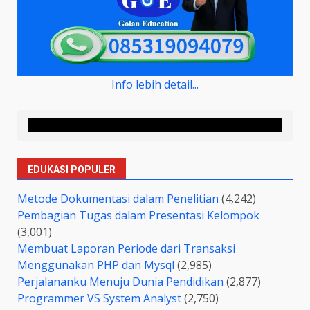
Info lebih detail...
EDUKASI POPULER
Metode Dokumentasi dalam Penelitian
(4,242)
Pembagian Tugas dalam Presentasi Kelompok
(3,001)
Membuat Laporan Periode dari Transaksi
Menggunakan PHP dan Mysql
(2,985)
Perjalananku Menuju Dunia Pendidikan
(2,877)
Programmer VS System Analyst
(2,750)