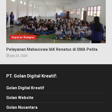
Seputar Kampus
Pelayanan Mahasiswa IAK Renatus di SMA Pelita
July 23, 2026
PT. Golan Digital Kreatif:
Golan Digital Kreatif
Golan Website
Golan Nusantara