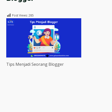
Post Views:
285
Tips Menjadi Seorang Blogger