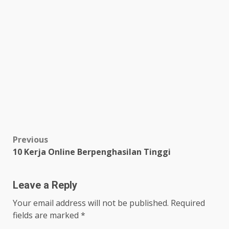
Post
Previous
10 Kerja Online Berpenghasilan Tinggi
navigation
Leave a Reply
Your email address will not be published.
Required
fields are marked
*