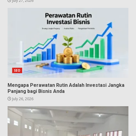
July 27, 2026
SEO
Mengapa Perawatan Rutin Adalah Investasi Jangka
Panjang bagi Bisnis Anda
July 26, 2026