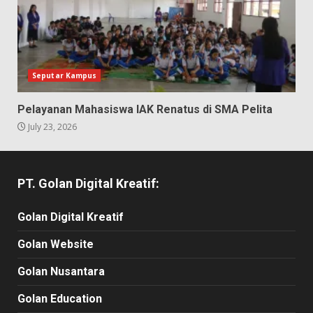
Seputar Kampus
Pelayanan Mahasiswa IAK Renatus di SMA Pelita
July 23, 2026
PT. Golan Digital Kreatif:
Golan Digital Kreatif
Golan Website
Golan Nusantara
Golan Education