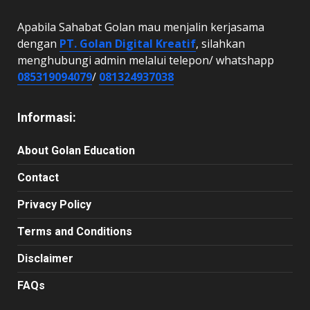
Apabila Sahabat Golan mau menjalin kerjasama
dengan
PT. Golan Digital Kreatif
, silahkan
menghubungi admin melalui telepon/ whatshapp
085319094079
/
081324937038
Informasi:
About Golan Education
Contact
Privacy Policy
Terms and Conditions
Disclaimer
FAQs