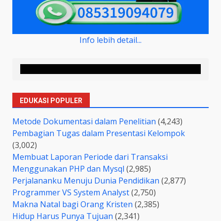
Info lebih detail...
EDUKASI POPULER
Metode Dokumentasi dalam Penelitian
(4,243)
Pembagian Tugas dalam Presentasi Kelompok
(3,002)
Membuat Laporan Periode dari Transaksi
Menggunakan PHP dan Mysql
(2,985)
Perjalananku Menuju Dunia Pendidikan
(2,877)
Programmer VS System Analyst
(2,750)
Makna Natal bagi Orang Kristen
(2,385)
Hidup Harus Punya Tujuan
(2,341)