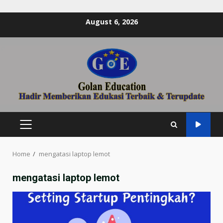
Skip
August 6, 2026
to
content
PRIMARY
MENU
Home
mengatasi laptop lemot
mengatasi laptop lemot