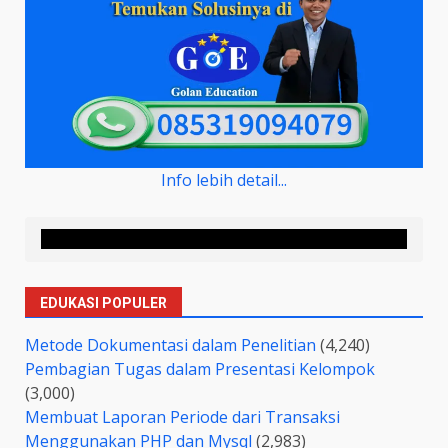
Info lebih detail...
EDUKASI POPULER
Metode Dokumentasi dalam Penelitian
(4,240)
Pembagian Tugas dalam Presentasi Kelompok
(3,000)
Membuat Laporan Periode dari Transaksi
Menggunakan PHP dan Mysql
(2,983)