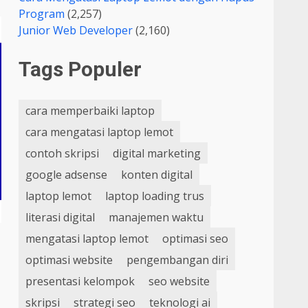
Program
(2,257)
Junior Web Developer
(2,160)
Tags Populer
cara memperbaiki laptop
cara mengatasi laptop lemot
contoh skripsi
digital marketing
google adsense
konten digital
laptop lemot
laptop loading trus
literasi digital
manajemen waktu
mengatasi laptop lemot
optimasi seo
optimasi website
pengembangan diri
presentasi kelompok
seo website
skripsi
strategi seo
teknologi ai