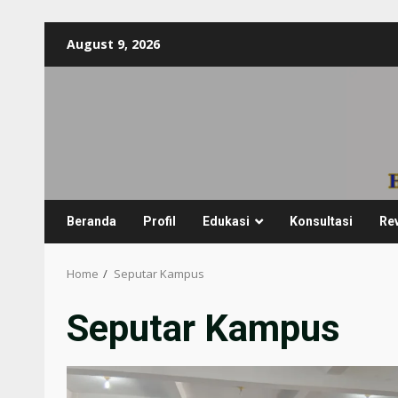
Skip
August 9, 2026
to
content
Beranda
Profil
Edukasi
Konsultasi
Re
Home
Seputar Kampus
Seputar Kampus