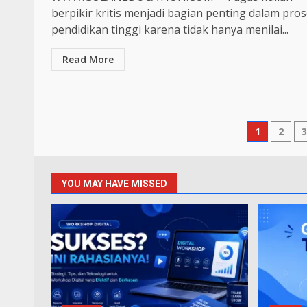
berpikir kritis menjadi bagian penting dalam pro
pendidikan tinggi karena tidak hanya menilai...
Read More
Posts
1
2
pagina
YOU MAY HAVE MISSED