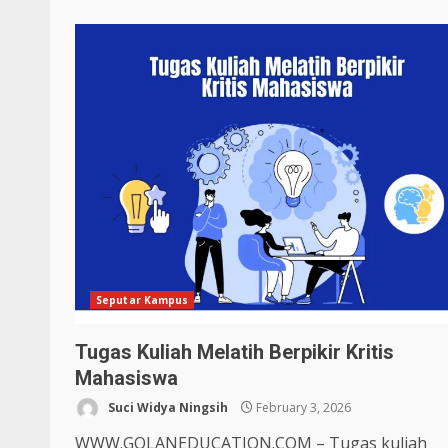
Seputar Kampus
Tugas Kuliah Melatih Berpikir Kritis
Mahasiswa
Suci Widya Ningsih
February 3, 2026
WWW.GOLANEDUCATION.COM – Tugas kuliah