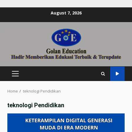
Skip
August 7, 2026
to
content
PRIMARY
MENU
Home
teknologi Pendidikan
teknologi Pendidikan