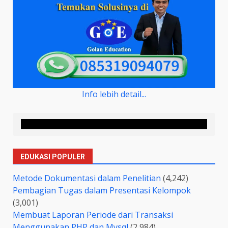
Info lebih detail...
EDUKASI POPULER
Metode Dokumentasi dalam Penelitian
(4,242)
Pembagian Tugas dalam Presentasi Kelompok
(3,001)
Membuat Laporan Periode dari Transaksi
Menggunakan PHP dan Mysql
(2,984)