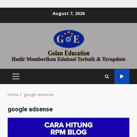
Skip
August 7, 2026
to
content
PRIMARY
MENU
Home
google adsense
google adsense