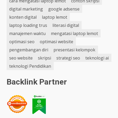
cara mengatasi laptop lemot
contoh skripsi
digital marketing
google adsense
konten digital
laptop lemot
laptop loading trus
literasi digital
manajemen waktu
mengatasi laptop lemot
optimasi seo
optimasi website
pengembangan diri
presentasi kelompok
seo website
skripsi
strategi seo
teknologi ai
teknologi Pendidikan
Backlink Partner