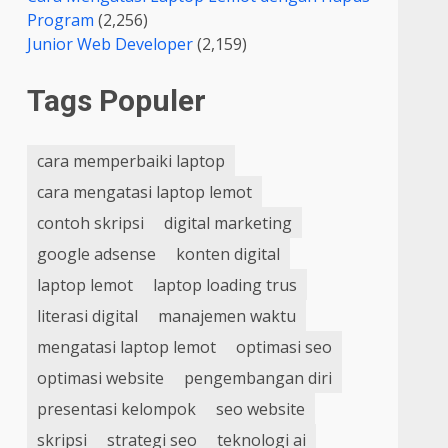
Program
(2,256)
Junior Web Developer
(2,159)
Tags Populer
cara memperbaiki laptop
cara mengatasi laptop lemot
contoh skripsi
digital marketing
google adsense
konten digital
laptop lemot
laptop loading trus
literasi digital
manajemen waktu
mengatasi laptop lemot
optimasi seo
optimasi website
pengembangan diri
presentasi kelompok
seo website
skripsi
strategi seo
teknologi ai