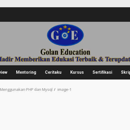
view
Mentoring
Ceritaku
Kursus
Sertifikasi
Skri
i Menggunakan PHP dan Mysql
image-1