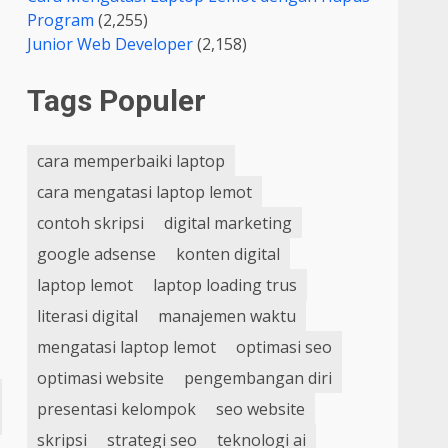
Program
(2,255)
Junior Web Developer
(2,158)
Tags Populer
cara memperbaiki laptop
cara mengatasi laptop lemot
contoh skripsi
digital marketing
google adsense
konten digital
laptop lemot
laptop loading trus
literasi digital
manajemen waktu
mengatasi laptop lemot
optimasi seo
optimasi website
pengembangan diri
presentasi kelompok
seo website
skripsi
strategi seo
teknologi ai