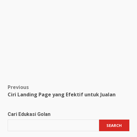
Post
Previous
Ciri Landing Page yang Efektif untuk Jualan
navigation
Cari Edukasi Golan
SEARCH