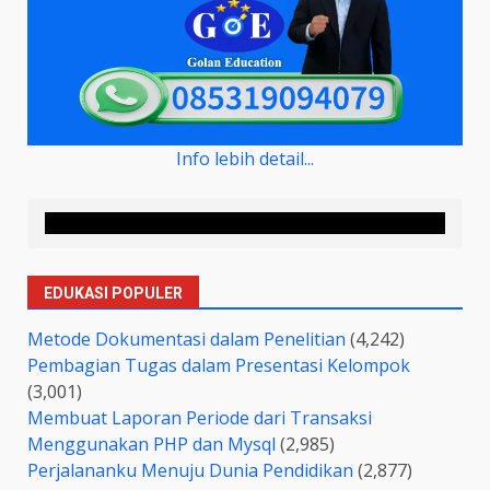
Info lebih detail...
EDUKASI POPULER
Metode Dokumentasi dalam Penelitian
(4,242)
Pembagian Tugas dalam Presentasi Kelompok
(3,001)
Membuat Laporan Periode dari Transaksi
Menggunakan PHP dan Mysql
(2,985)
Perjalananku Menuju Dunia Pendidikan
(2,877)