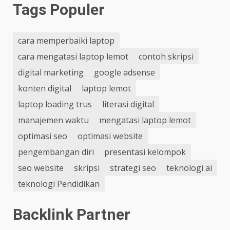
Tags Populer
cara memperbaiki laptop
cara mengatasi laptop lemot
contoh skripsi
digital marketing
google adsense
konten digital
laptop lemot
laptop loading trus
literasi digital
manajemen waktu
mengatasi laptop lemot
optimasi seo
optimasi website
pengembangan diri
presentasi kelompok
seo website
skripsi
strategi seo
teknologi ai
teknologi Pendidikan
Backlink Partner