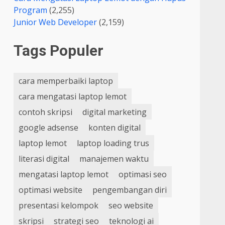
Program
(2,255)
Junior Web Developer
(2,159)
Tags Populer
cara memperbaiki laptop
cara mengatasi laptop lemot
contoh skripsi
digital marketing
google adsense
konten digital
laptop lemot
laptop loading trus
literasi digital
manajemen waktu
mengatasi laptop lemot
optimasi seo
optimasi website
pengembangan diri
presentasi kelompok
seo website
skripsi
strategi seo
teknologi ai