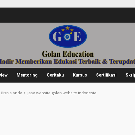
view
Mentoring
Ceritaku
Kursus
Sertifikasi
Skri
 Bisnis Anda
jasa website golan website indonesia