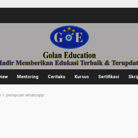
view
Mentoring
Ceritaku
Kursus
Sertifikasi
Skri
i
penipuan whatsapp