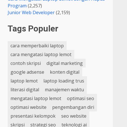
Program
(2,257)
Junior Web Developer
(2,159)
Tags Populer
cara memperbaiki laptop
cara mengatasi laptop lemot
contoh skripsi
digital marketing
google adsense
konten digital
laptop lemot
laptop loading trus
literasi digital
manajemen waktu
mengatasi laptop lemot
optimasi seo
optimasi website
pengembangan diri
presentasi kelompok
seo website
skripsi
strategi seo
teknologi ai