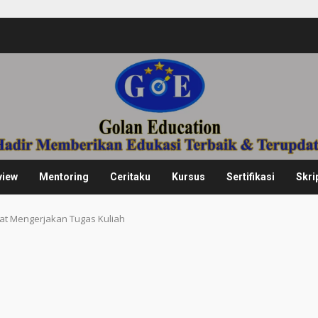
view
Mentoring
Ceritaku
Kursus
Sertifikasi
Skri
t Mengerjakan Tugas Kuliah