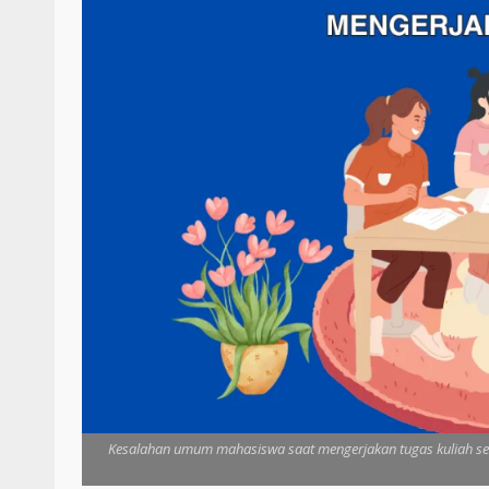
Kesalahan umum mahasiswa saat mengerjakan tugas kuliah se