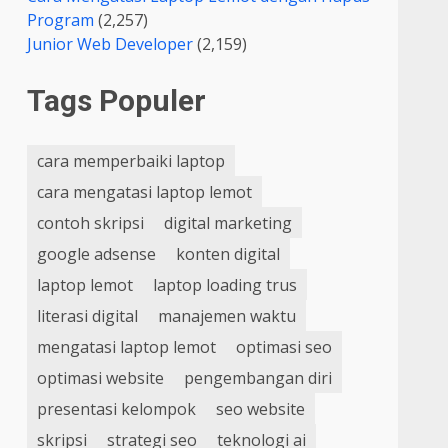
Program
(2,257)
Junior Web Developer
(2,159)
Tags Populer
cara memperbaiki laptop
cara mengatasi laptop lemot
contoh skripsi
digital marketing
google adsense
konten digital
laptop lemot
laptop loading trus
literasi digital
manajemen waktu
mengatasi laptop lemot
optimasi seo
optimasi website
pengembangan diri
presentasi kelompok
seo website
skripsi
strategi seo
teknologi ai