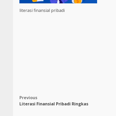
literasi finansial pribadi
Post
Previous
Literasi Finansial Pribadi Ringkas
navigation