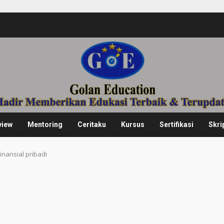
view
Mentoring
Ceritaku
Kursus
Sertifikasi
Skri
 finansial pribadi