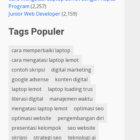
Program
(2,257)
Junior Web Developer
(2,159)
Tags Populer
cara memperbaiki laptop
cara mengatasi laptop lemot
contoh skripsi
digital marketing
google adsense
konten digital
laptop lemot
laptop loading trus
literasi digital
manajemen waktu
mengatasi laptop lemot
optimasi seo
optimasi website
pengembangan diri
presentasi kelompok
seo website
skripsi
strategi seo
teknologi ai