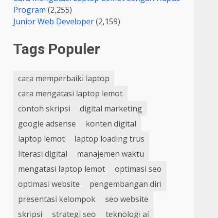
Program
(2,255)
Junior Web Developer
(2,159)
Tags Populer
cara memperbaiki laptop
cara mengatasi laptop lemot
contoh skripsi
digital marketing
google adsense
konten digital
laptop lemot
laptop loading trus
literasi digital
manajemen waktu
mengatasi laptop lemot
optimasi seo
optimasi website
pengembangan diri
presentasi kelompok
seo website
skripsi
strategi seo
teknologi ai