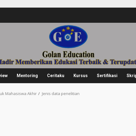
view
Mentoring
Ceritaku
Kursus
Sertifikasi
Skri
tuk Mahasiswa Akhir
Jenis data penelitian