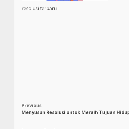
resolusi terbaru
Post
Previous
Menyusun Resolusi untuk Meraih Tujuan Hidu
navigation