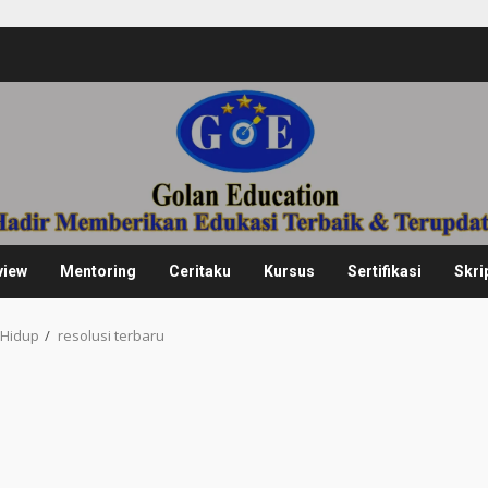
view
Mentoring
Ceritaku
Kursus
Sertifikasi
Skri
 Hidup
resolusi terbaru