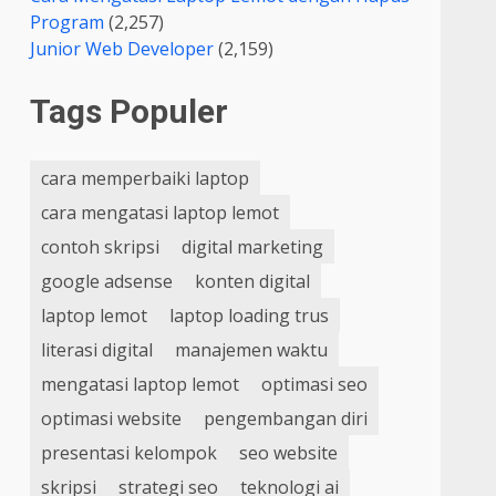
Program
(2,257)
Junior Web Developer
(2,159)
Tags Populer
cara memperbaiki laptop
cara mengatasi laptop lemot
contoh skripsi
digital marketing
google adsense
konten digital
laptop lemot
laptop loading trus
literasi digital
manajemen waktu
mengatasi laptop lemot
optimasi seo
optimasi website
pengembangan diri
presentasi kelompok
seo website
skripsi
strategi seo
teknologi ai