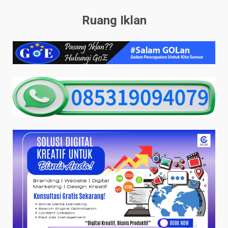
Ruang Iklan