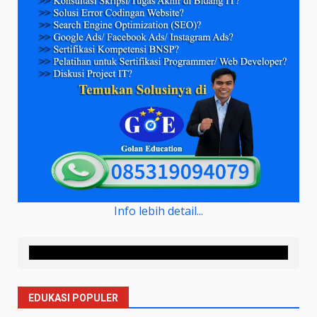
Info lebih detail...
EDUKASI POPULER