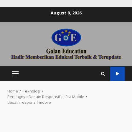
Skip
August 8, 2026
to
content
PRIMARY
MENU
Home
Teknologi
Pentingnya Desain Responsif di Era Mobile
desain responsif mobile