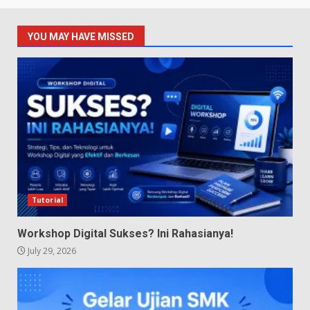
YOU MAY HAVE MISSED
Tutorial
Workshop Digital Sukses? Ini Rahasianya!
July 29, 2026