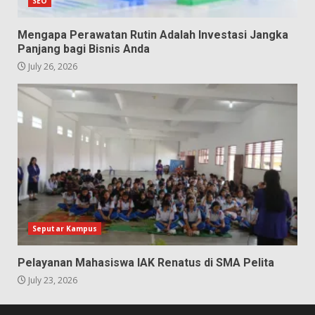
SEO
Mengapa Perawatan Rutin Adalah Investasi Jangka
Panjang bagi Bisnis Anda
July 26, 2026
Seputar Kampus
Pelayanan Mahasiswa IAK Renatus di SMA Pelita
July 23, 2026