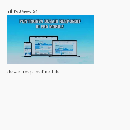
Post Views:
54
desain responsif mobile