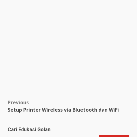
Post
Previous
Setup Printer Wireless via Bluetooth dan WiFi
navigation
Cari Edukasi Golan