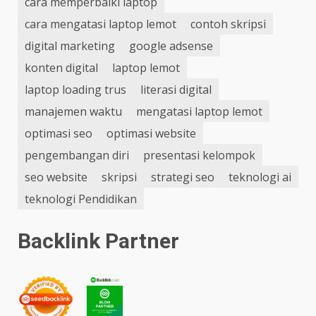
cara memperbaiki laptop
cara mengatasi laptop lemot
contoh skripsi
digital marketing
google adsense
konten digital
laptop lemot
laptop loading trus
literasi digital
manajemen waktu
mengatasi laptop lemot
optimasi seo
optimasi website
pengembangan diri
presentasi kelompok
seo website
skripsi
strategi seo
teknologi ai
teknologi Pendidikan
Backlink Partner