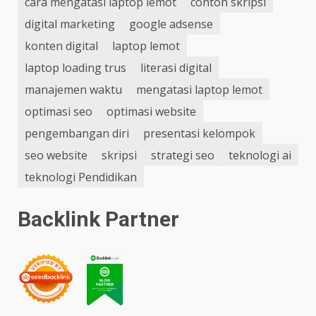
cara mengatasi laptop lemot
contoh skripsi
digital marketing
google adsense
konten digital
laptop lemot
laptop loading trus
literasi digital
manajemen waktu
mengatasi laptop lemot
optimasi seo
optimasi website
pengembangan diri
presentasi kelompok
seo website
skripsi
strategi seo
teknologi ai
teknologi Pendidikan
Backlink Partner