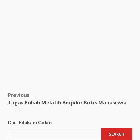
Post
Previous
Tugas Kuliah Melatih Berpikir Kritis Mahasiswa
navigation
Cari Edukasi Golan
SEARCH