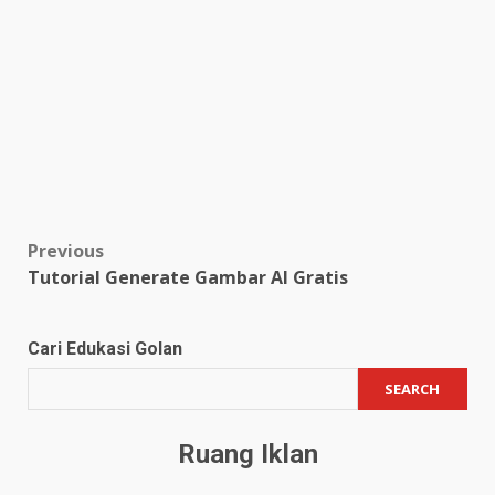
Post
Previous
Tutorial Generate Gambar AI Gratis
navigation
Cari Edukasi Golan
SEARCH
Ruang Iklan