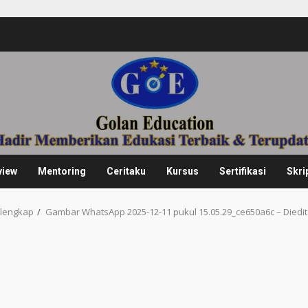
view
Mentoring
Ceritaku
Kursus
Sertifikasi
Skri
rlengkap
Gambar WhatsApp 2025-12-11 pukul 15.05.29_ce650a6c – Diedit