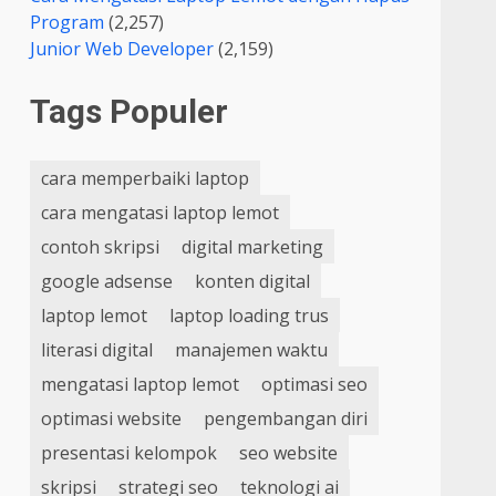
Program
(2,257)
Junior Web Developer
(2,159)
Tags Populer
cara memperbaiki laptop
cara mengatasi laptop lemot
contoh skripsi
digital marketing
google adsense
konten digital
laptop lemot
laptop loading trus
literasi digital
manajemen waktu
mengatasi laptop lemot
optimasi seo
optimasi website
pengembangan diri
presentasi kelompok
seo website
skripsi
strategi seo
teknologi ai