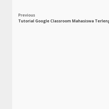
Post
Previous
Tutorial Google Classroom Mahasiswa Terle
navigation