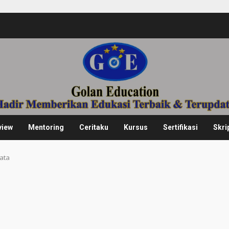
view
Mentoring
Ceritaku
Kursus
Sertifikasi
Skri
data