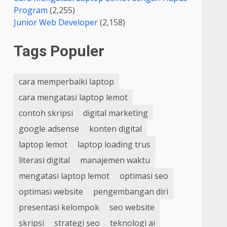
Program
(2,255)
Junior Web Developer
(2,158)
Tags Populer
cara memperbaiki laptop
cara mengatasi laptop lemot
contoh skripsi
digital marketing
google adsense
konten digital
laptop lemot
laptop loading trus
literasi digital
manajemen waktu
mengatasi laptop lemot
optimasi seo
optimasi website
pengembangan diri
presentasi kelompok
seo website
skripsi
strategi seo
teknologi ai