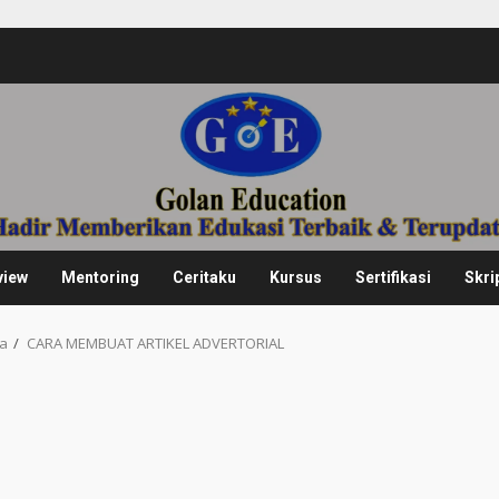
view
Mentoring
Ceritaku
Kursus
Sertifikasi
Skri
ya
CARA MEMBUAT ARTIKEL ADVERTORIAL