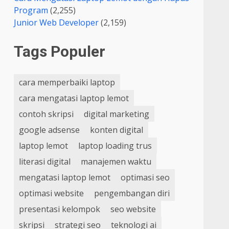
Program
(2,255)
Junior Web Developer
(2,159)
Tags Populer
cara memperbaiki laptop
cara mengatasi laptop lemot
contoh skripsi
digital marketing
google adsense
konten digital
laptop lemot
laptop loading trus
literasi digital
manajemen waktu
mengatasi laptop lemot
optimasi seo
optimasi website
pengembangan diri
presentasi kelompok
seo website
skripsi
strategi seo
teknologi ai