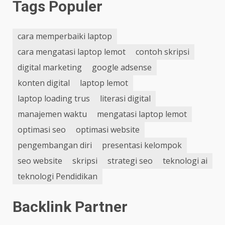
Tags Populer
cara memperbaiki laptop
cara mengatasi laptop lemot
contoh skripsi
digital marketing
google adsense
konten digital
laptop lemot
laptop loading trus
literasi digital
manajemen waktu
mengatasi laptop lemot
optimasi seo
optimasi website
pengembangan diri
presentasi kelompok
seo website
skripsi
strategi seo
teknologi ai
teknologi Pendidikan
Backlink Partner