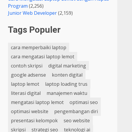
Program
(2,256)
Junior Web Developer
(2,159)
Tags Populer
cara memperbaiki laptop
cara mengatasi laptop lemot
contoh skripsi
digital marketing
google adsense
konten digital
laptop lemot
laptop loading trus
literasi digital
manajemen waktu
mengatasi laptop lemot
optimasi seo
optimasi website
pengembangan diri
presentasi kelompok
seo website
skripsi
strategi seo
teknologi ai