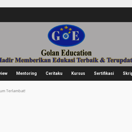
view
Mentoring
Ceritaku
Kursus
Sertifikasi
Skri
um Terlambat!