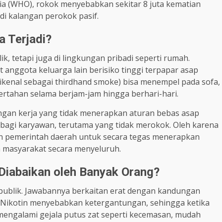
ia (WHO), rokok menyebabkan sekitar 8 juta kematian
 di kalangan perokok pasif.
 Terjadi?
k, tetapi juga di lingkungan pribadi seperti rumah.
anggota keluarga lain berisiko tinggi terpapar asap
(dikenal sebagai thirdhand smoke) bisa menempel pada sofa,
bertahan selama berjam-jam hingga berhari-hari.
kungan kerja yang tidak menerapkan aturan bebas asap
bagi karyawan, terutama yang tidak merokok. Oleh karena
 dan pemerintah daerah untuk secara tegas menerapkan
 masyarakat secara menyeluruh.
iabaikan oleh Banyak Orang?
i publik. Jawabannya berkaitan erat dengan kandungan
if. Nikotin menyebabkan ketergantungan, sehingga ketika
engalami gejala putus zat seperti kecemasan, mudah