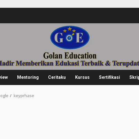
view
Mentoring
Ceritaku
Kursus
Sertifikasi
Skri
oogle
keyprhase