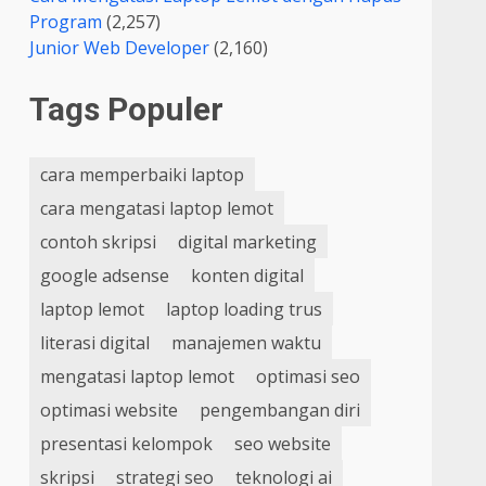
Program
(2,257)
Junior Web Developer
(2,160)
Tags Populer
cara memperbaiki laptop
cara mengatasi laptop lemot
contoh skripsi
digital marketing
google adsense
konten digital
laptop lemot
laptop loading trus
literasi digital
manajemen waktu
mengatasi laptop lemot
optimasi seo
optimasi website
pengembangan diri
presentasi kelompok
seo website
skripsi
strategi seo
teknologi ai