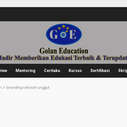
view
Mentoring
Ceritaku
Kursus
Sertifikasi
Skri
n
branding sekolah unggul