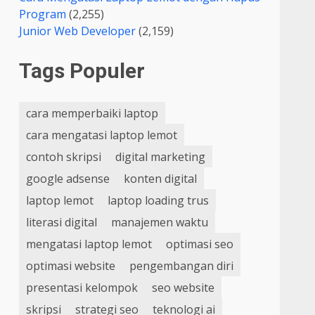
Program
(2,255)
Junior Web Developer
(2,159)
Tags Populer
cara memperbaiki laptop
cara mengatasi laptop lemot
contoh skripsi
digital marketing
google adsense
konten digital
laptop lemot
laptop loading trus
literasi digital
manajemen waktu
mengatasi laptop lemot
optimasi seo
optimasi website
pengembangan diri
presentasi kelompok
seo website
skripsi
strategi seo
teknologi ai