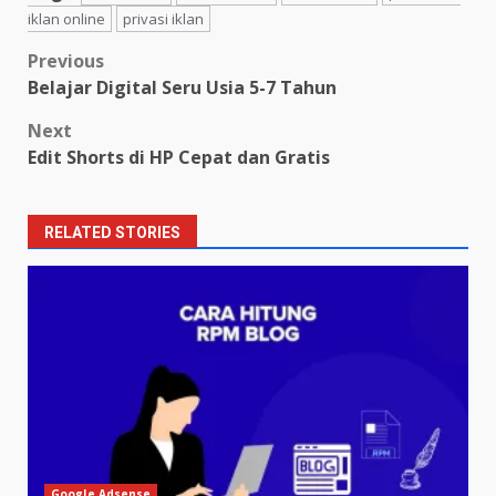
iklan online
privasi iklan
Post
Previous
Belajar Digital Seru Usia 5-7 Tahun
navigation
Next
Edit Shorts di HP Cepat dan Gratis
RELATED STORIES
Google Adsense