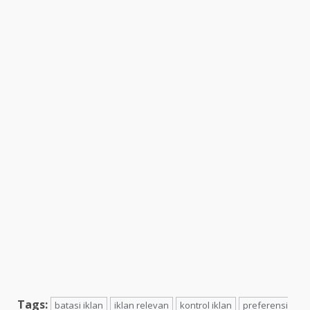
Tags:
batasi iklan
iklan relevan
kontrol iklan
preferensi