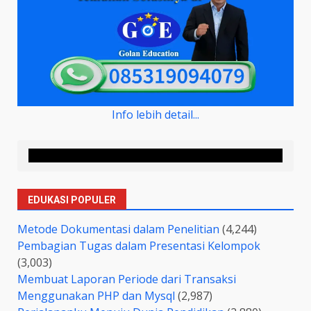
Info lebih detail...
EDUKASI POPULER
Metode Dokumentasi dalam Penelitian
(4,244)
Pembagian Tugas dalam Presentasi Kelompok
(3,003)
Membuat Laporan Periode dari Transaksi
Menggunakan PHP dan Mysql
(2,987)