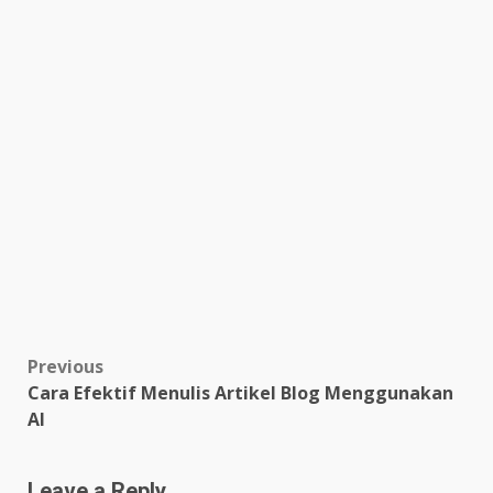
Post
Previous
Cara Efektif Menulis Artikel Blog Menggunakan
navigation
AI
Leave a Reply