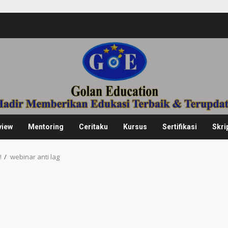
view
Mentoring
Ceritaku
Kursus
Sertifikasi
Skri
!
webinar anti lag