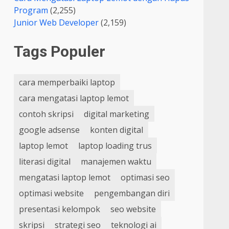
Program
(2,255)
Junior Web Developer
(2,159)
Tags Populer
cara memperbaiki laptop
cara mengatasi laptop lemot
contoh skripsi
digital marketing
google adsense
konten digital
laptop lemot
laptop loading trus
literasi digital
manajemen waktu
mengatasi laptop lemot
optimasi seo
optimasi website
pengembangan diri
presentasi kelompok
seo website
skripsi
strategi seo
teknologi ai