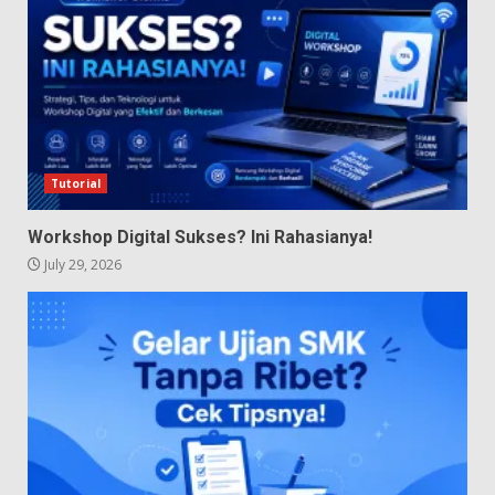
Tutorial
Workshop Digital Sukses? Ini Rahasianya!
July 29, 2026