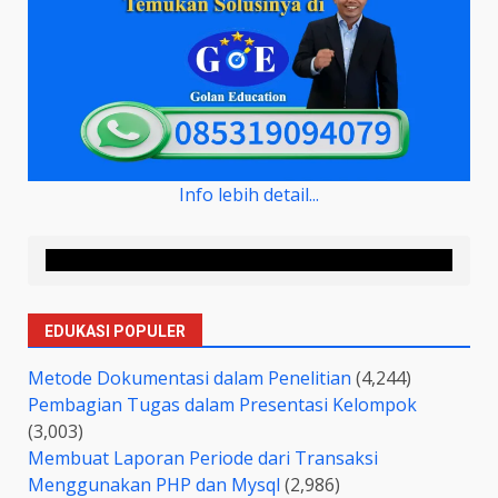
Info lebih detail...
EDUKASI POPULER
Metode Dokumentasi dalam Penelitian
(4,244)
Pembagian Tugas dalam Presentasi Kelompok
(3,003)
Membuat Laporan Periode dari Transaksi
Menggunakan PHP dan Mysql
(2,986)