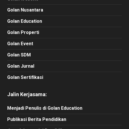
Golan Nusantara
Golan Education
Golan Properti
Golan Event
Golan SDM
Golan Jurnal
Golan Sertifikasi
Jalin Kerjasama:
Menjadi Penulis di Golan Education
Publikasi Berita Pendidikan