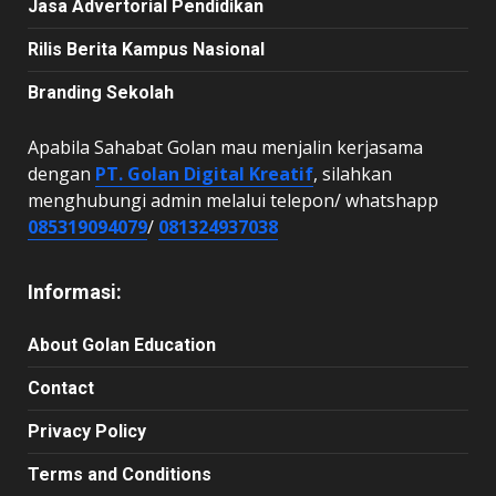
Jasa Advertorial Pendidikan
Rilis Berita Kampus Nasional
Branding Sekolah
Apabila Sahabat Golan mau menjalin kerjasama
dengan
PT. Golan Digital Kreatif
, silahkan
menghubungi admin melalui telepon/ whatshapp
085319094079
/
081324937038
Informasi:
About Golan Education
Contact
Privacy Policy
Terms and Conditions