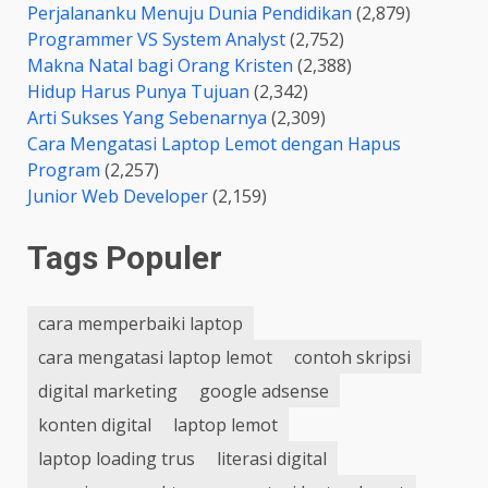
Perjalananku Menuju Dunia Pendidikan
(2,879)
Programmer VS System Analyst
(2,752)
Makna Natal bagi Orang Kristen
(2,388)
Hidup Harus Punya Tujuan
(2,342)
Arti Sukses Yang Sebenarnya
(2,309)
Cara Mengatasi Laptop Lemot dengan Hapus
Program
(2,257)
Junior Web Developer
(2,159)
Tags Populer
cara memperbaiki laptop
cara mengatasi laptop lemot
contoh skripsi
digital marketing
google adsense
konten digital
laptop lemot
laptop loading trus
literasi digital