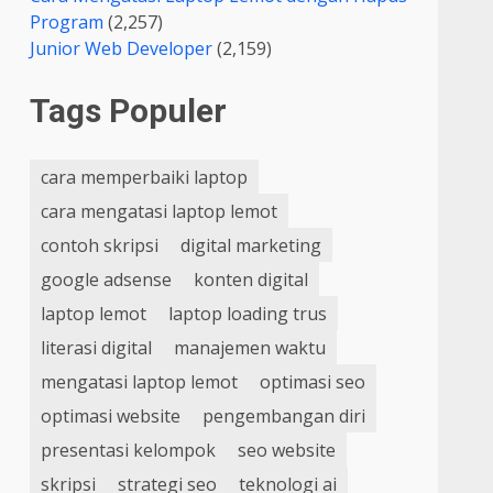
Program
(2,257)
Junior Web Developer
(2,159)
Tags Populer
cara memperbaiki laptop
cara mengatasi laptop lemot
contoh skripsi
digital marketing
google adsense
konten digital
laptop lemot
laptop loading trus
literasi digital
manajemen waktu
mengatasi laptop lemot
optimasi seo
optimasi website
pengembangan diri
presentasi kelompok
seo website
skripsi
strategi seo
teknologi ai