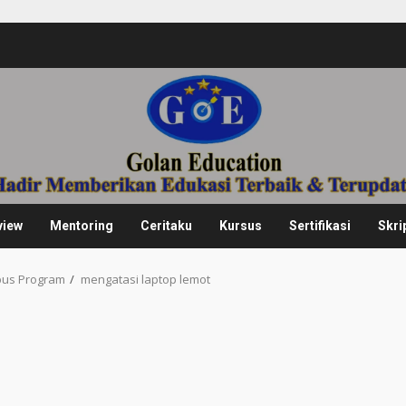
view
Mentoring
Ceritaku
Kursus
Sertifikasi
Skri
pus Program
mengatasi laptop lemot