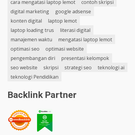
cara mengatasi laptop lemot
contoh skripsi
digital marketing
google adsense
konten digital
laptop lemot
laptop loading trus
literasi digital
manajemen waktu
mengatasi laptop lemot
optimasi seo
optimasi website
pengembangan diri
presentasi kelompok
seo website
skripsi
strategi seo
teknologi ai
teknologi Pendidikan
Backlink Partner