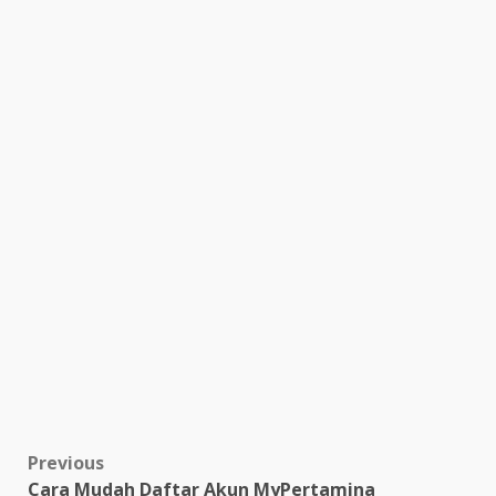
Post
Previous
Cara Mudah Daftar Akun MyPertamina